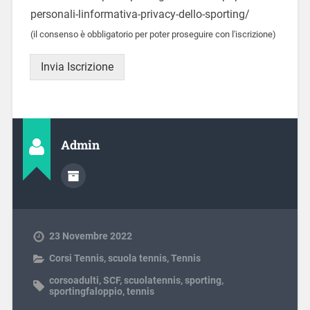
personali-linformativa-privacy-dello-sporting/
(il consenso è obbligatorio per poter proseguire con l'iscrizione)
Invia Iscrizione
Admin
23 Novembre 2022
Corsi Tennis
,
scuola tennis
,
Tennis
corsoadulti
,
SCF
,
scuolatennis
,
sporting
,
sportingfaloppio
,
tennis