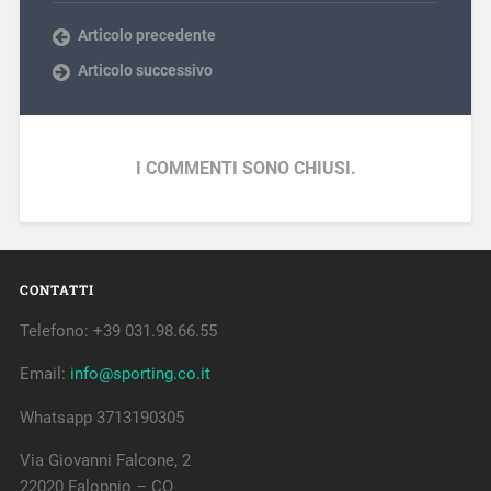
Articolo precedente
Articolo successivo
I COMMENTI SONO CHIUSI.
CONTATTI
Telefono: +39 031.98.66.55
Email:
info@sporting.co.it
Whatsapp 3713190305
Via Giovanni Falcone, 2
22020 Faloppio – CO