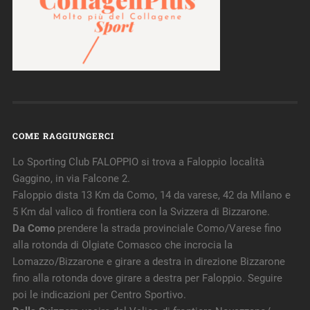
COME RAGGIUNGERCI
Lo Sporting Club FALOPPIO si trova a Faloppio località
Gaggino, in via Falcone 2.
Faloppio dista 13 Km da Como, 14 da varese, 42 da Milano e
5 Km dal valico di frontiera con la Svizzera di Bizzarone.
Da Como
prendere la strada provinciale Como/Varese fino
alla rotonda di Olgiate Comasco che incrocia la
Lomazzo/Bizzarone e girare a destra in direzione Bizzarone
fino alla rotonda dove girare a destra per Faloppio. Seguire
poi le indicazioni per Centro Sportivo.