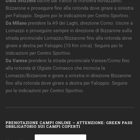
Dalla Svizzera
uscire dal Valico di frontiera Novazzano/
Bizzarone e proseguire fino alla rotonda dove girare a sinistra
per Faloppio. Seguire poi le indicazioni per Centro Sportivo.
Da Milano
prendere la A9 dei Laghi, direzione Como. Uscire a
Lomazzo e proseguire sempre in direzione di Bizzarone sulla
strada provinciale Lomazzo/Bizzarone fino alla rotonda dove
girare a destra per Faloppio (15 Km circa). Seguire poi le
indicazioni per Centro Sportivo.
Da Varese
prendere la strada provinciale Varese/Como fino
alla rotonda di Olgiate Comasco che incrocia la
Lomazzo/Bizzarone e girare a sinistra in direzione Bizzarone
fino alla rotonda dove girare a destra per Faloppio. Seguire
poi le indicazioni per Centro Sportivo.
PRENOTAZIONE CAMPI ONLINE – ATTENZIONE: GREEN PASS
OBBLIGATORIO SUI CAMPI COPERTI