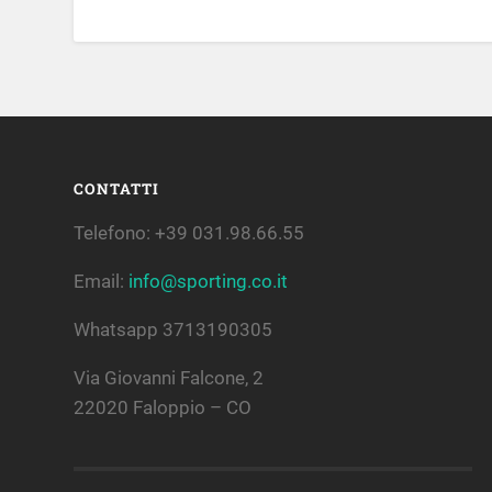
CONTATTI
Telefono: +39 031.98.66.55
Email:
info@sporting.co.it
Whatsapp 3713190305
Via Giovanni Falcone, 2
22020 Faloppio – CO