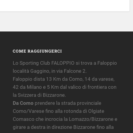
COME RAGGIUNGERCI
Lo Sporting Club FALOPPIO si trova a Faloppio
località Gaggino, in via Falcone 2.
Faloppio dista 13 Km da Como, 14 da varese,
42 da Milano e 5 Km dal valico di frontiera con
la Svizzera di Bizzarone.
Da Como
prendere la strada provinciale
Como/Varese fino alla rotonda di Olgiate
Comasco che incrocia la Lomazzo/Bizzarone e
girare a destra in direzione Bizzarone fino alla