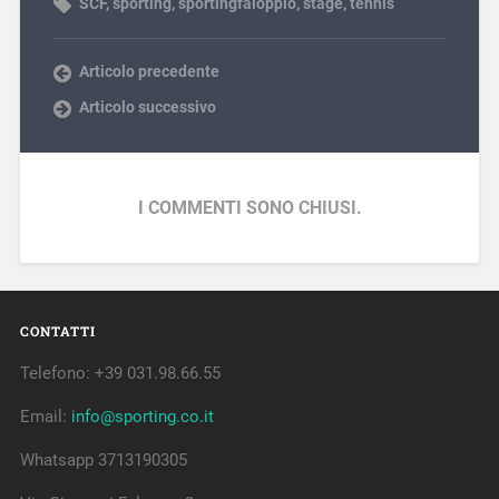
SCF
,
sporting
,
sportingfaloppio
,
stage
,
tennis
Articolo precedente
Articolo successivo
I COMMENTI SONO CHIUSI.
CONTATTI
Telefono: +39 031.98.66.55
Email:
info@sporting.co.it
Whatsapp 3713190305