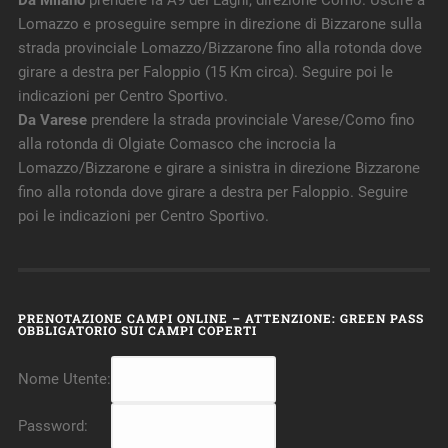
Da Milano
prendere la A9 dei Laghi, direzione Como. Uscire a
Lomazzo e proseguire sempre in direzione di Bizzarone sulla
strada provinciale Lomazzo/Bizzarone fino alla rotonda dove
girare a destra per Faloppio (15 Km circa). Seguire poi le
indicazioni per Centro Sportivo.
Da Varese
prendere la strada provinciale Varese/Como fino
alla rotonda di Olgiate Comasco che incrocia la
Lomazzo/Bizzarone e girare a sinistra in direzione Bizzarone
fino alla rotonda dove girare a destra per Faloppio. Seguire
poi le indicazioni per Centro Sportivo.
PRENOTAZIONE CAMPI ONLINE – ATTENZIONE: GREEN PASS
OBBLIGATORIO SUI CAMPI COPERTI
Nome Utente:
Password: