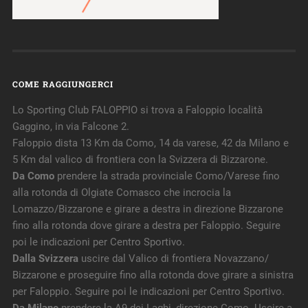
COME RAGGIUNGERCI
Lo Sporting Club FALOPPIO si trova a Faloppio località
Gaggino, in via Falcone 2.
Faloppio dista 13 Km da Como, 14 da varese, 42 da Milano e
5 Km dal valico di frontiera con la Svizzera di Bizzarone.
Da Como
prendere la strada provinciale Como/Varese fino
alla rotonda di Olgiate Comasco che incrocia la
Lomazzo/Bizzarone e girare a destra in direzione Bizzarone
fino alla rotonda dove girare a destra per Faloppio. Seguire
poi le indicazioni per Centro Sportivo.
Dalla Svizzera
uscire dal Valico di frontiera Novazzano/
Bizzarone e proseguire fino alla rotonda dove girare a sinistra
per Faloppio. Seguire poi le indicazioni per Centro Sportivo.