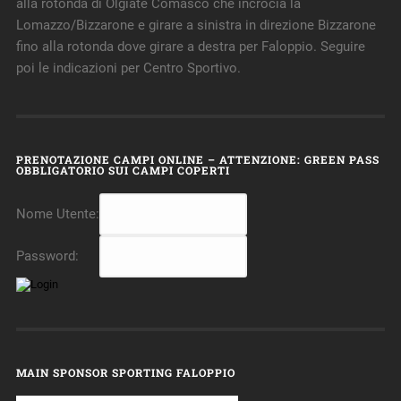
alla rotonda di Olgiate Comasco che incrocia la
Lomazzo/Bizzarone e girare a sinistra in direzione Bizzarone
fino alla rotonda dove girare a destra per Faloppio. Seguire
poi le indicazioni per Centro Sportivo.
PRENOTAZIONE CAMPI ONLINE – ATTENZIONE: GREEN PASS
OBBLIGATORIO SUI CAMPI COPERTI
Nome Utente:
Password:
MAIN SPONSOR SPORTING FALOPPIO