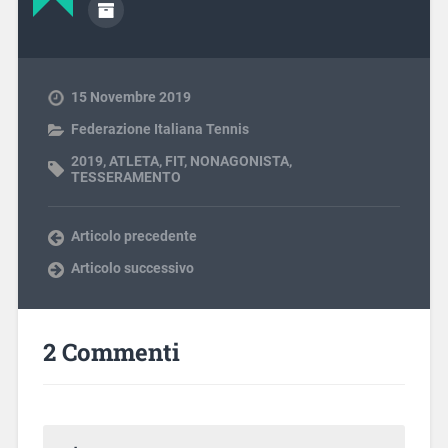
15 Novembre 2019
Federazione Italiana Tennis
2019
,
ATLETA
,
FIT
,
NONAGONISTA
,
TESSERAMENTO
Articolo precedente
Articolo successivo
2 Commenti