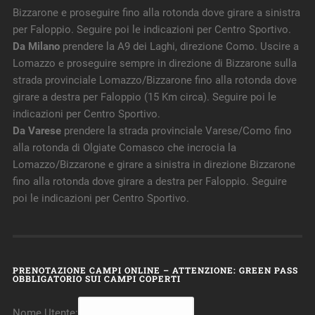
Bizzarone e proseguire fino alla rotonda dove girare a sinistra
per Faloppio. Seguire poi le indicazioni per Centro Sportivo.
Da Milano
prendere la A9 dei Laghi, direzione Como. Uscire a
Lomazzo e proseguire sempre in direzione di Bizzarone sulla
strada provinciale Lomazzo/Bizzarone fino alla rotonda dove
girare a destra per Faloppio (15 Km circa). Seguire poi le
indicazioni per Centro Sportivo.
Da Varese
prendere la strada provinciale Varese/Como fino
alla rotonda di Olgiate Comasco che incrocia la
Lomazzo/Bizzarone e girare a sinistra in direzione Bizzarone
fino alla rotonda dove girare a destra per Faloppio. Seguire
poi le indicazioni per Centro Sportivo.
PRENOTAZIONE CAMPI ONLINE – ATTENZIONE: GREEN PASS
OBBLIGATORIO SUI CAMPI COPERTI
Nome Utente: