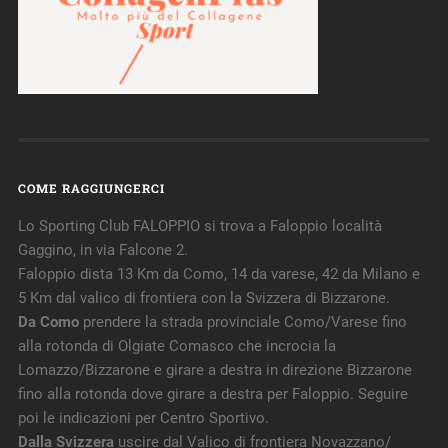
COME RAGGIUNGERCI
Lo Sporting Club FALOPPIO si trova a Faloppio località
Gaggino, in via Falcone 2.
Faloppio dista 13 Km da Como, 14 da varese, 42 da Milano e
5 Km dal valico di frontiera con la Svizzera di Bizzarone.
Da Como
prendere la strada provinciale Como/Varese fino
alla rotonda di Olgiate Comasco che incrocia la
Lomazzo/Bizzarone e girare a destra in direzione Bizzarone
fino alla rotonda dove girare a destra per Faloppio. Seguire
poi le indicazioni per Centro Sportivo.
Dalla Svizzera
uscire dal Valico di frontiera Novazzano/