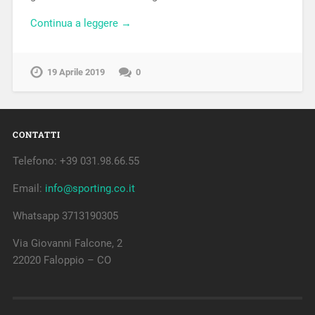
Continua a leggere →
19 Aprile 2019
0
CONTATTI
Telefono: +39 031.98.66.55
Email:
info@sporting.co.it
Whatsapp 3713190305
Via Giovanni Falcone, 2
22020 Faloppio – CO