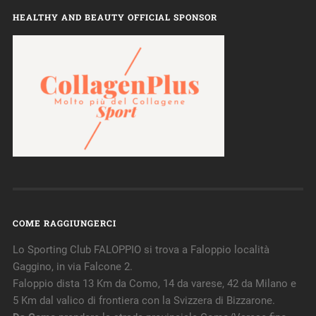
HEALTHY AND BEAUTY OFFICIAL SPONSOR
COME RAGGIUNGERCI
Lo Sporting Club FALOPPIO si trova a Faloppio località
Gaggino, in via Falcone 2.
Faloppio dista 13 Km da Como, 14 da varese, 42 da Milano e
5 Km dal valico di frontiera con la Svizzera di Bizzarone.