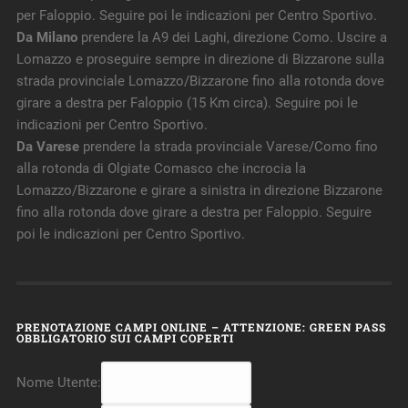
per Faloppio. Seguire poi le indicazioni per Centro Sportivo.
Da Milano
prendere la A9 dei Laghi, direzione Como. Uscire a
Lomazzo e proseguire sempre in direzione di Bizzarone sulla
strada provinciale Lomazzo/Bizzarone fino alla rotonda dove
girare a destra per Faloppio (15 Km circa). Seguire poi le
indicazioni per Centro Sportivo.
Da Varese
prendere la strada provinciale Varese/Como fino
alla rotonda di Olgiate Comasco che incrocia la
Lomazzo/Bizzarone e girare a sinistra in direzione Bizzarone
fino alla rotonda dove girare a destra per Faloppio. Seguire
poi le indicazioni per Centro Sportivo.
PRENOTAZIONE CAMPI ONLINE – ATTENZIONE: GREEN PASS
OBBLIGATORIO SUI CAMPI COPERTI
Nome Utente: