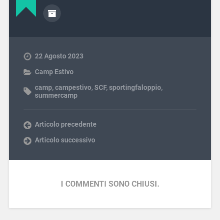
22 Agosto 2023
Camp Estivo
camp
,
campestivo
,
SCF
,
sportingfaloppio
,
summercamp
Articolo precedente
Articolo successivo
I COMMENTI SONO CHIUSI.