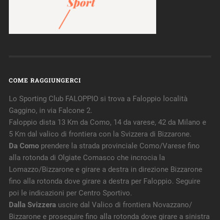
COME RAGGIUNGERCI
Lo Sporting Club FALOPPIO si trova a Faloppio località
Gaggino, in via Falcone 2.
Faloppio dista 13 Km da Como, 14 da varese, 42 da Milano e
5 Km dal valico di frontiera con la Svizzera di Bizzarone.
Da Como
prendere la strada provinciale Como/Varese fino
alla rotonda di Olgiate Comasco che incrocia la
Lomazzo/Bizzarone e girare a destra in direzione Bizzarone
fino alla rotonda dove girare a destra per Faloppio. Seguire
poi le indicazioni per Centro Sportivo.
Dalla Svizzera
uscire dal Valico di frontiera Novazzano/
Bizzarone e proseguire fino alla rotonda dove girare a sinistra