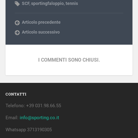
SCF
,
sportingfaloppio
,
tennis
Articolo precedente
Articolo successivo
I COMMENTI SONO CHIUSI.
CONTATTI
Telefono: +39 031.98.66.55
Email:
info@sporting.co.it
Whatsapp 3713190305