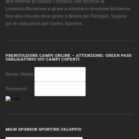
alla rotonda di Olgiate Comasco che incrocia la
Lomazzo/Bizzarone e girare a sinistra in direzione Bizzarone
fino alla rotonda dove girare a destra per Faloppio. Seguire
poi le indicazioni per Centro Sportivo.
PRENOTAZIONE CAMPI ONLINE – ATTENZIONE: GREEN PASS
OBBLIGATORIO SUI CAMPI COPERTI
Nome Utente:
Password:
MAIN SPONSOR SPORTING FALOPPIO