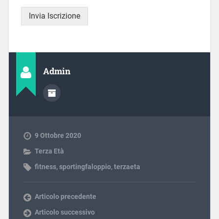
Invia Iscrizione
Admin
9 Ottobre 2020
Terza Età
fitness
,
sportingfaloppio
,
terzaeta
Articolo precedente
Articolo successivo