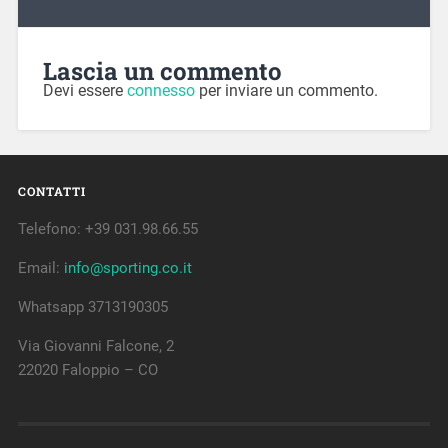
Lascia un commento
Devi essere
connesso
per inviare un commento.
CONTATTI
Telefono: +39 031.98.66.55
Email:
info@sporting.co.it
Whatsapp 3713190305
Via Giovanni Falcone, 2
22020 Faloppio – CO