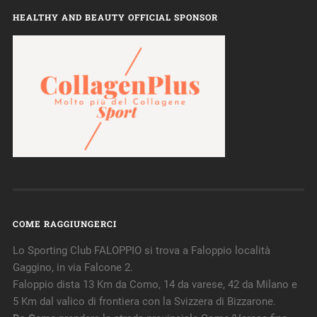
HEALTHY AND BEAUTY OFFICIAL SPONSOR
COME RAGGIUNGERCI
Lo Sporting Club FALOPPIO si trova a Faloppio località
Gaggino, in via Falcone 2.
Faloppio dista 13 Km da Como, 14 da varese, 42 da Milano e
5 Km dal valico di frontiera con la Svizzera di Bizzarone.