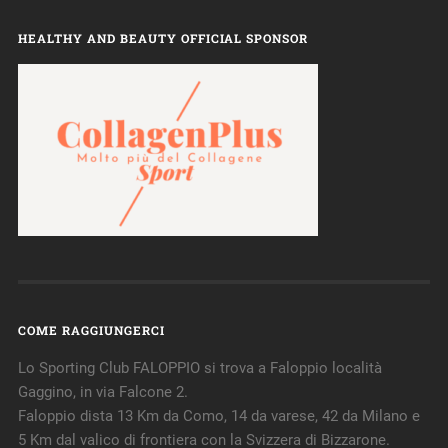
HEALTHY AND BEAUTY OFFICIAL SPONSOR
COME RAGGIUNGERCI
Lo Sporting Club FALOPPIO si trova a Faloppio località
Gaggino, in via Falcone 2.
Faloppio dista 13 Km da Como, 14 da varese, 42 da Milano e
5 Km dal valico di frontiera con la Svizzera di Bizzarone.