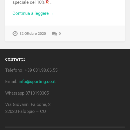
speciale del 10%
…
Continua a leggere →
12 Ottobre 2020
0
CONTATTI
Telefono: +39 031.98.66.55
Email:
info@sporting.co.it
Whatsapp 3713190305
Via Giovanni Falcone, 2
22020 Faloppio – CO