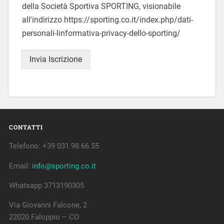
della Società Sportiva SPORTING, visionabile
all'indirizzo https://sporting.co.it/index.php/dati-
personali-linformativa-privacy-dello-sporting/
Invia Iscrizione
CONTATTI
Telefono: +39 031.98.66.55
Email:
info@sporting.co.it
Whatsapp 3713190305
Via Giovanni Falcone, 2
22020 Faloppio – CO