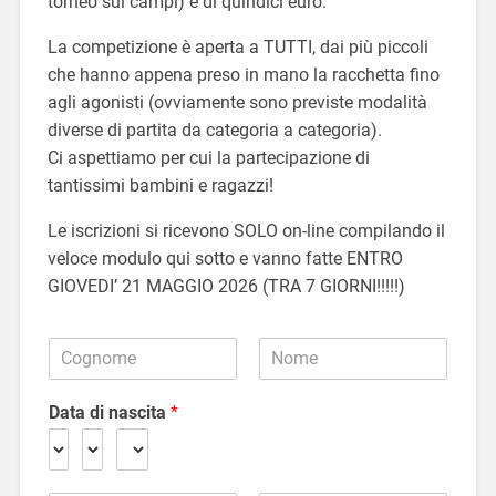
torneo sui campi) è di quindici euro.
La competizione è aperta a TUTTI, dai più piccoli
che hanno appena preso in mano la racchetta fino
agli agonisti (ovviamente sono previste modalità
diverse di partita da categoria a categoria).
Ci aspettiamo per cui la partecipazione di
tantissimi bambini e ragazzi!
Le iscrizioni si ricevono SOLO on-line compilando il
veloce modulo qui sotto e vanno fatte ENTRO
GIOVEDI’ 21 MAGGIO 2026 (TRA 7 GIORNI!!!!!)
C
o
N
C
g
o
o
Data di nascita
*
n
m
g
o
e
n
m
o
m
e
e