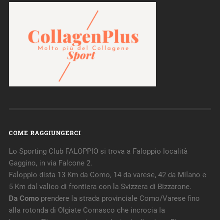
COME RAGGIUNGERCI
Lo Sporting Club FALOPPIO si trova a Faloppio località
Gaggino, in via Falcone 2.
Faloppio dista 13 Km da Como, 14 da varese, 42 da Milano e
5 Km dal valico di frontiera con la Svizzera di Bizzarone.
Da Como
prendere la strada provinciale Como/Varese fino
alla rotonda di Olgiate Comasco che incrocia la