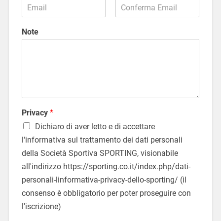
e
E
N
m
E
C
o
a
m
o
Note
m
i
a
n
e
l
i
f
i
*
l
e
r
s
m
c
a
r
e
i
m
a
t
i
t
Privacy
*
l
o
Dichiaro di aver letto e di accettare
/
l'informativa sul trattamento dei dati personali
a
*
della Società Sportiva SPORTING, visionabile
all'indirizzo https://sporting.co.it/index.php/dati-
personali-linformativa-privacy-dello-sporting/ (il
consenso è obbligatorio per poter proseguire con
l'iscrizione)