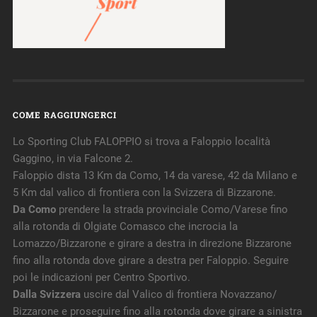
COME RAGGIUNGERCI
Lo Sporting Club FALOPPIO si trova a Faloppio località
Gaggino, in via Falcone 2.
Faloppio dista 13 Km da Como, 14 da varese, 42 da Milano e
5 Km dal valico di frontiera con la Svizzera di Bizzarone.
Da Como
prendere la strada provinciale Como/Varese fino
alla rotonda di Olgiate Comasco che incrocia la
Lomazzo/Bizzarone e girare a destra in direzione Bizzarone
fino alla rotonda dove girare a destra per Faloppio. Seguire
poi le indicazioni per Centro Sportivo.
Dalla Svizzera
uscire dal Valico di frontiera Novazzano/
Bizzarone e proseguire fino alla rotonda dove girare a sinistra