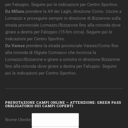
per Faloppio. Seguire poi le indicazioni per Centro Sportivo.
Da Milano
prendere la A9 dei Laghi, direzione Como. Uscire a
Lomazzo e proseguire sempre in direzione di Bizzarone sulla
strada provinciale Lomazzo/Bizzarone fino alla rotonda dove
girare a destra per Faloppio (15 Km circa). Seguire poi le
indicazioni per Centro Sportivo.
Da Varese
prendere la strada provinciale Varese/Como fino
alla rotonda di Olgiate Comasco che incrocia la
Lomazzo/Bizzarone e girare a sinistra in direzione Bizzarone
fino alla rotonda dove girare a destra per Faloppio. Seguire
poi le indicazioni per Centro Sportivo.
PRENOTAZIONE CAMPI ONLINE – ATTENZIONE: GREEN PASS
OBBLIGATORIO SUI CAMPI COPERTI
Nome Utente: