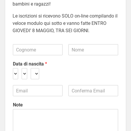
bambini e ragazzi!
Le iscrizioni si ricevono SOLO on-line compilando il
veloce modulo qui sotto e vanno fatte ENTRO
GIOVEDI’ 8 MAGGIO, TRA SEI GIORNI.
C
o
N
C
g
o
o
Data di nascita
*
n
m
g
o
e
n
m
o
m
e
e
e
E
N
m
E
C
o
a
m
o
Note
m
i
a
n
e
l
i
f
i
*
l
e
r
s
m
c
a