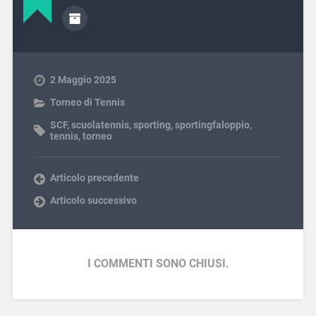
2 Maggio 2025
Torneo di Tennis
SCF
,
scuolatennis
,
sporting
,
sportingfaloppio
,
tennis
,
torneo
Articolo precedente
Articolo successivo
I COMMENTI SONO CHIUSI.