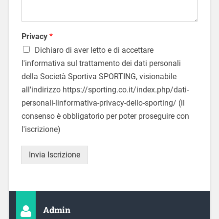
r
e
i
m
a
t
i
t
Privacy
*
l
o
Dichiaro di aver letto e di accettare
/
l'informativa sul trattamento dei dati personali
a
*
della Società Sportiva SPORTING, visionabile
all'indirizzo https://sporting.co.it/index.php/dati-
personali-linformativa-privacy-dello-sporting/ (il
consenso è obbligatorio per poter proseguire con
l'iscrizione)
Invia Iscrizione
Admin