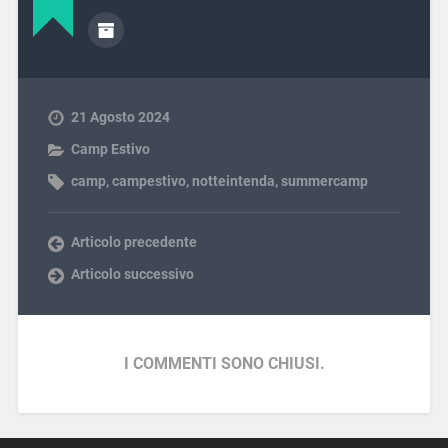
21 Agosto 2024
Camp Estivo
camp
,
campestivo
,
notteintenda
,
summercamp
Articolo precedente
Articolo successivo
I COMMENTI SONO CHIUSI.