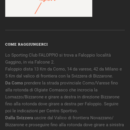
COME RAGGIUNGERCI
Lo Sporting Club FALOPPIO si trova a Faloppio località
Gaggino, in via Falcone 2.
Faloppio dista 13 Km da Como, 14 da varese, 42 da Milano e
5 Km dal valico di frontiera con la Svizzera di Bizzarone.
Da Como
prendere la strada provinciale Como/Varese fino
alla rotonda di Olgiate Comasco che incrocia la
Lomazzo/Bizzarone e girare a destra in direzione Bizzarone
fino alla rotonda dove girare a destra per Faloppio. Seguire
poi le indicazioni per Centro Sportivo.
Dalla Svizzera
uscire dal Valico di frontiera Novazzano/
Bizzarone e proseguire fino alla rotonda dove girare a sinistra