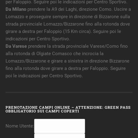
per Faloppio. Seguire poi le indicazioni per Centro Sportivo.
Da Milano
prendere la A9 dei Laghi, direzione Como. Uscire a
Lomazzo e proseguire sempre in direzione di Bizzarone sulla
strada provinciale Lomazzo/Bizzarone fino alla rotonda dove
girare a destra per Faloppio (15 Km circa). Seguire poi le
indicazioni per Centro Sportivo.
Da Varese
prendere la strada provinciale Varese/Como fino
alla rotonda di Olgiate Comasco che incrocia la
Lomazzo/Bizzarone e girare a sinistra in direzione Bizzarone
fino alla rotonda dove girare a destra per Faloppio. Seguire
poi le indicazioni per Centro Sportivo.
PRENOTAZIONE CAMPI ONLINE – ATTENZIONE: GREEN PASS
OBBLIGATORIO SUI CAMPI COPERTI
Nome Utente: