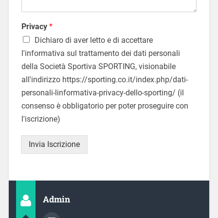
i
m
a
t
i
t
Privacy
*
l
o
Dichiaro di aver letto e di accettare
/
l'informativa sul trattamento dei dati personali
a
*
della Società Sportiva SPORTING, visionabile
all'indirizzo https://sporting.co.it/index.php/dati-
personali-linformativa-privacy-dello-sporting/ (il
consenso è obbligatorio per poter proseguire con
l'iscrizione)
Invia Iscrizione
Admin