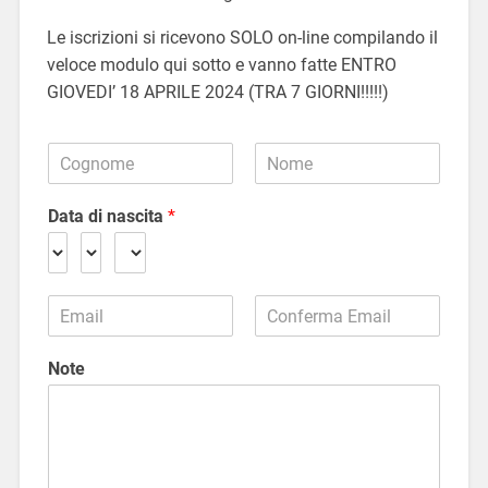
Le iscrizioni si ricevono SOLO on-line compilando il
veloce modulo qui sotto e vanno fatte ENTRO
GIOVEDI’ 18 APRILE 2024 (TRA 7 GIORNI!!!!!)
C
o
N
C
g
o
o
Data di nascita
*
n
m
g
o
e
n
m
o
m
e
e
e
E
N
m
E
C
o
a
m
o
Note
m
i
a
n
e
l
i
f
i
*
l
e
r
s
m
c
a
r
e