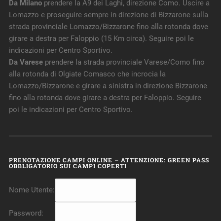
Da Milano
prendere la A9 dei Laghi, direzione Como. Uscire a
Lomazzo e proseguire sempre in direzione di Bizzarone sulla
strada provinciale Lomazzo/Bizzarone fino alla rotonda dove
girare a destra per Faloppio (15 Km circa). Seguire poi le
indicazioni per Centro Sportivo.
Da Varese
prendere la strada provinciale Varese/Como fino
alla rotonda di Olgiate Comasco che incrocia la
Lomazzo/Bizzarone e girare a sinistra in direzione Bizzarone
fino alla rotonda dove girare a destra per Faloppio. Seguire
poi le indicazioni per Centro Sportivo.
PRENOTAZIONE CAMPI ONLINE – ATTENZIONE: GREEN PASS
OBBLIGATORIO SUI CAMPI COPERTI
Nome Utente:
Password: