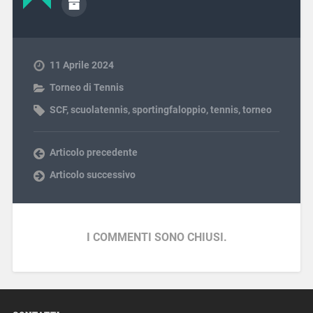
11 Aprile 2024
Torneo di Tennis
SCF
,
scuolatennis
,
sportingfaloppio
,
tennis
,
torneo
Articolo precedente
Articolo successivo
I COMMENTI SONO CHIUSI.