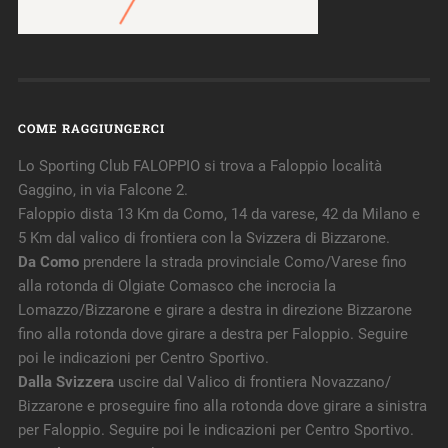
COME RAGGIUNGERCI
Lo Sporting Club FALOPPIO si trova a Faloppio località
Gaggino, in via Falcone 2.
Faloppio dista 13 Km da Como, 14 da varese, 42 da Milano e
5 Km dal valico di frontiera con la Svizzera di Bizzarone.
Da Como
prendere la strada provinciale Como/Varese fino
alla rotonda di Olgiate Comasco che incrocia la
Lomazzo/Bizzarone e girare a destra in direzione Bizzarone
fino alla rotonda dove girare a destra per Faloppio. Seguire
poi le indicazioni per Centro Sportivo.
Dalla Svizzera
uscire dal Valico di frontiera Novazzano/
Bizzarone e proseguire fino alla rotonda dove girare a sinistra
per Faloppio. Seguire poi le indicazioni per Centro Sportivo.