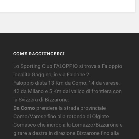
COME RAGGIUNGERCI
Lo Sporting Club FALOPPIO si trova a Faloppio
località Gaggino, in via Falcone 2.
Faloppio dista 13 Km da Como, 14 da varese,
42 da Milano e 5 Km dal valico di frontiera con
la Svizzera di Bizzarone.
Da Como
prendere la strada provinciale
Como/Varese fino alla rotonda di Olgiate
Comasco che incrocia la Lomazzo/Bizzarone e
girare a destra in direzione Bizzarone fino alla