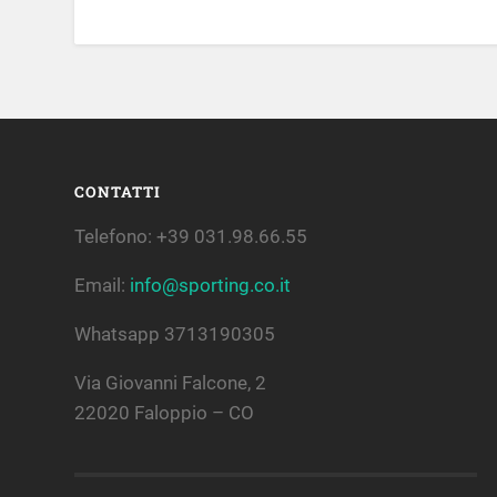
CONTATTI
Telefono: +39 031.98.66.55
Email:
info@sporting.co.it
Whatsapp 3713190305
Via Giovanni Falcone, 2
22020 Faloppio – CO