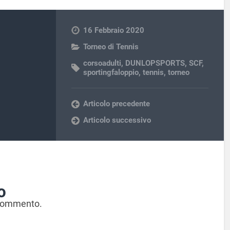
16 Febbraio 2020
Torneo di Tennis
corsoadulti
,
DUNLOPSPORTS
,
SCF
,
sportingfaloppio
,
tennis
,
torneo
Articolo precedente
Articolo successivo
o
 commento.