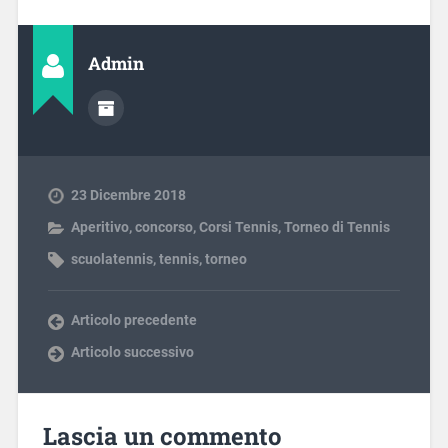
Admin
23 Dicembre 2018
Aperitivo
,
concorso
,
Corsi Tennis
,
Torneo di Tennis
scuolatennis
,
tennis
,
torneo
Articolo precedente
Articolo successivo
Lascia un commento