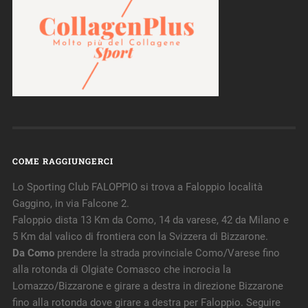
COME RAGGIUNGERCI
Lo Sporting Club FALOPPIO si trova a Faloppio località
Gaggino, in via Falcone 2.
Faloppio dista 13 Km da Como, 14 da varese, 42 da Milano e
5 Km dal valico di frontiera con la Svizzera di Bizzarone.
Da Como
prendere la strada provinciale Como/Varese fino
alla rotonda di Olgiate Comasco che incrocia la
Lomazzo/Bizzarone e girare a destra in direzione Bizzarone
fino alla rotonda dove girare a destra per Faloppio. Seguire