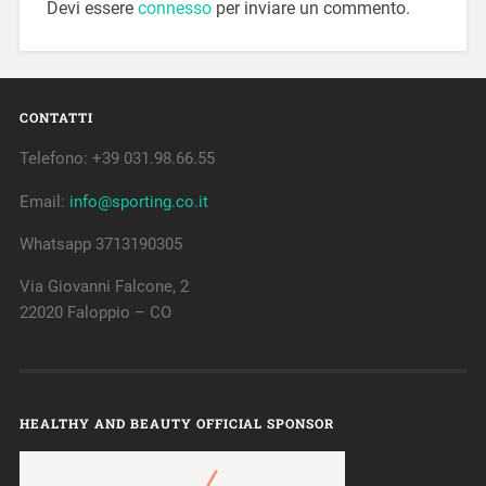
Devi essere
connesso
per inviare un commento.
CONTATTI
Telefono: +39 031.98.66.55
Email:
info@sporting.co.it
Whatsapp 3713190305
Via Giovanni Falcone, 2
22020 Faloppio – CO
HEALTHY AND BEAUTY OFFICIAL SPONSOR