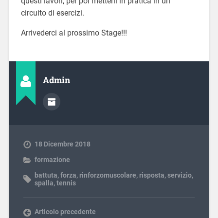
questi lavori, per poi metterli in pratica in un
circuito di esercizi.
Arrivederci al prossimo Stage!!!
Admin
18 Dicembre 2018
formazione
battuta
,
forza
,
rinforzomuscolare
,
risposta
,
servizio
,
spalla
,
tennis
Articolo precedente