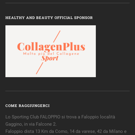
HEALTHY AND BEAUTY OFFICIAL SPONSOR
COME RAGGIUNGERCI
Lo Sporting Club FALOPPIO si trova a Faloppio località
Gaggino, in via Falcone 2.
Faloppio dista 13 Km da Como, 14 da varese, 42 da Milano e