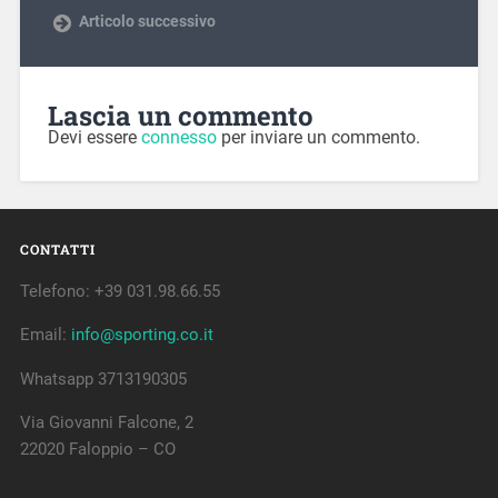
Articolo successivo
Lascia un commento
Devi essere
connesso
per inviare un commento.
CONTATTI
Telefono: +39 031.98.66.55
Email:
info@sporting.co.it
Whatsapp 3713190305
Via Giovanni Falcone, 2
22020 Faloppio – CO