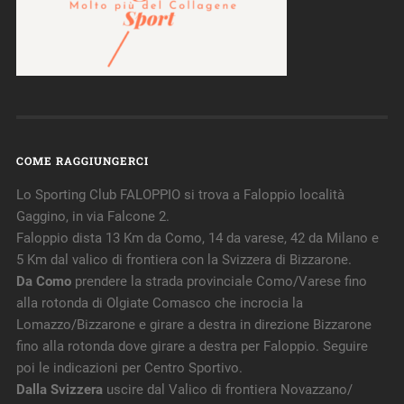
COME RAGGIUNGERCI
Lo Sporting Club FALOPPIO si trova a Faloppio località
Gaggino, in via Falcone 2.
Faloppio dista 13 Km da Como, 14 da varese, 42 da Milano e
5 Km dal valico di frontiera con la Svizzera di Bizzarone.
Da Como
prendere la strada provinciale Como/Varese fino
alla rotonda di Olgiate Comasco che incrocia la
Lomazzo/Bizzarone e girare a destra in direzione Bizzarone
fino alla rotonda dove girare a destra per Faloppio. Seguire
poi le indicazioni per Centro Sportivo.
Dalla Svizzera
uscire dal Valico di frontiera Novazzano/