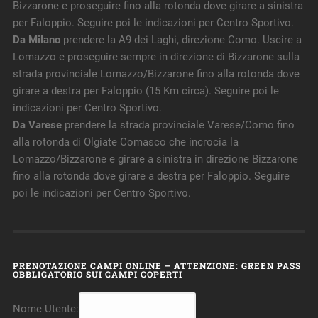
Bizzarone e proseguire fino alla rotonda dove girare a sinistra
per Faloppio. Seguire poi le indicazioni per Centro Sportivo.
Da Milano
prendere la A9 dei Laghi, direzione Como. Uscire a
Lomazzo e proseguire sempre in direzione di Bizzarone sulla
strada provinciale Lomazzo/Bizzarone fino alla rotonda dove
girare a destra per Faloppio (15 Km circa). Seguire poi le
indicazioni per Centro Sportivo.
Da Varese
prendere la strada provinciale Varese/Como fino
alla rotonda di Olgiate Comasco che incrocia la
Lomazzo/Bizzarone e girare a sinistra in direzione Bizzarone
fino alla rotonda dove girare a destra per Faloppio. Seguire
poi le indicazioni per Centro Sportivo.
PRENOTAZIONE CAMPI ONLINE – ATTENZIONE: GREEN PASS
OBBLIGATORIO SUI CAMPI COPERTI
Nome Utente: