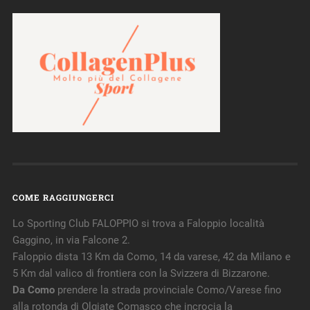
COME RAGGIUNGERCI
Lo Sporting Club FALOPPIO si trova a Faloppio località
Gaggino, in via Falcone 2.
Faloppio dista 13 Km da Como, 14 da varese, 42 da Milano e
5 Km dal valico di frontiera con la Svizzera di Bizzarone.
Da Como
prendere la strada provinciale Como/Varese fino
alla rotonda di Olgiate Comasco che incrocia la