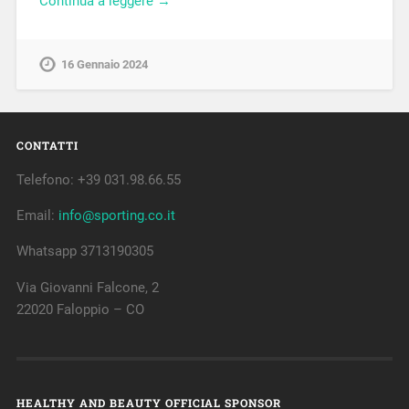
Continua a leggere →
16 Gennaio 2024
CONTATTI
Telefono: +39 031.98.66.55
Email:
info@sporting.co.it
Whatsapp 3713190305
Via Giovanni Falcone, 2
22020 Faloppio – CO
HEALTHY AND BEAUTY OFFICIAL SPONSOR