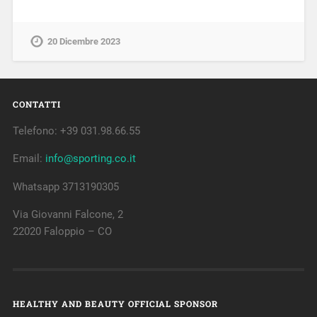
20 Dicembre 2023
CONTATTI
Telefono: +39 031.98.66.55
Email:
info@sporting.co.it
Whatsapp 3713190305
Via Giovanni Falcone, 2
22020 Faloppio – CO
HEALTHY AND BEAUTY OFFICIAL SPONSOR