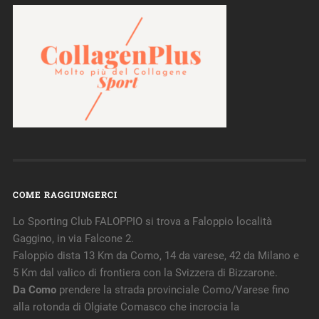
COME RAGGIUNGERCI
Lo Sporting Club FALOPPIO si trova a Faloppio località
Gaggino, in via Falcone 2.
Faloppio dista 13 Km da Como, 14 da varese, 42 da Milano e
5 Km dal valico di frontiera con la Svizzera di Bizzarone.
Da Como
prendere la strada provinciale Como/Varese fino
alla rotonda di Olgiate Comasco che incrocia la