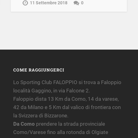
11 Settembre 2018
0
COME RAGGIUNGERCI
Lo Sporting Club FALOPPIO si trova a Faloppio
località Gaggino, in via Falcone 2.
Faloppio dista 13 Km da Como, 14 da varese,
42 da Milano e 5 Km dal valico di frontiera con
la Svizzera di Bizzarone.
Da Como
prendere la strada provinciale
Como/Varese fino alla rotonda di Olgiate