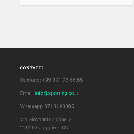
CONTATTI
Telefono: +39 031.98.66.55
Email:
info@sporting.co.it
Whatsapp 3713190305
Via Giovanni Falcone, 2
22020 Faloppio – CO