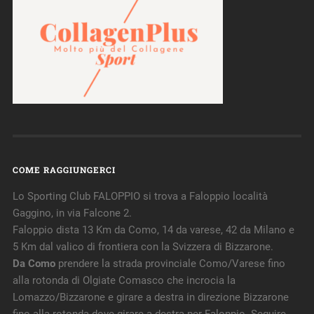
COME RAGGIUNGERCI
Lo Sporting Club FALOPPIO si trova a Faloppio località
Gaggino, in via Falcone 2.
Faloppio dista 13 Km da Como, 14 da varese, 42 da Milano e
5 Km dal valico di frontiera con la Svizzera di Bizzarone.
Da Como
prendere la strada provinciale Como/Varese fino
alla rotonda di Olgiate Comasco che incrocia la
Lomazzo/Bizzarone e girare a destra in direzione Bizzarone
fino alla rotonda dove girare a destra per Faloppio. Seguire