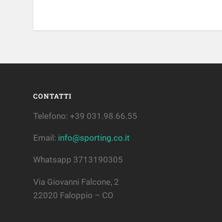
CONTATTI
Telefono: +39 031.98.66.55
Email:
info@sporting.co.it
Whatsapp 3713190305
Via Giovanni Falcone, 2
22020 Faloppio – CO