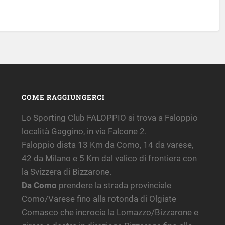
COME RAGGIUNGERCI
Lo Sporting Club FALOPPIO si trova a Faloppio
località Gaggino, in via Falcone 2.
Faloppio dista 13 Km da Como, 14 da varese,
42 da Milano e 5 Km dal valico di frontiera con
la Svizzera di Bizzarone.
Da Como
prendere la strada provinciale
Como/Varese fino alla rotonda di Olgiate
Comasco che incrocia la Lomazzo/Bizzarone e